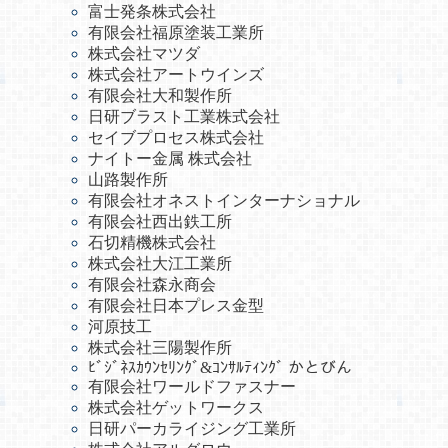
富士発条株式会社
有限会社福原塗装工業所
株式会社マツダ
株式会社アートウインズ
有限会社大和製作所
日研ブラスト工業株式会社
セイブプロセス株式会社
ナイトー金属 株式会社
山路製作所
有限会社オネストインターナショナル
有限会社西出鉄工所
石切精機株式会社
株式会社大江工業所
有限会社森永商会
有限会社日本プレス金型
河原技工
株式会社三陽製作所
ﾋﾞｼﾞﾈｽｶｳﾝｾﾘﾝｸﾞ&ｺﾝｻﾙﾃｨﾝｸﾞ かとびん
有限会社ワールドファスナー
株式会社ゲットワークス
日研パーカライジング工業所