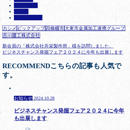
曲げたろ課
未分類
設計したろ課
カシメ
ピックアップ
四條畷市
大東市金属加工連携グループ
𠮷川鐵工株式会社
新会員の「株式会社共栄製作所」様を訪問しました。
ビジネスチャンス発掘フェア２０２４に今年も出展します
RECOMMEND
こちらの記事も人気で
す。
お知らせ
2024.10.28
ビジネスチャンス発掘フェア２０２４に今年
も出展します