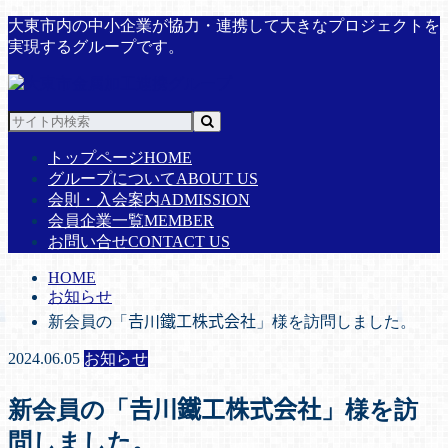
大東市内の中小企業が協力・連携して大きなプロジェクトを
実現するグループです。
トップページ
HOME
グループについて
ABOUT US
会則・入会案内
ADMISSION
会員企業一覧
MEMBER
お問い合せ
CONTACT US
HOME
お知らせ
新会員の「𠮷川鐵工株式会社」様を訪問しました。
2024.06.05
お知らせ
新会員の「𠮷川鐵工株式会社」様を訪
問しました。