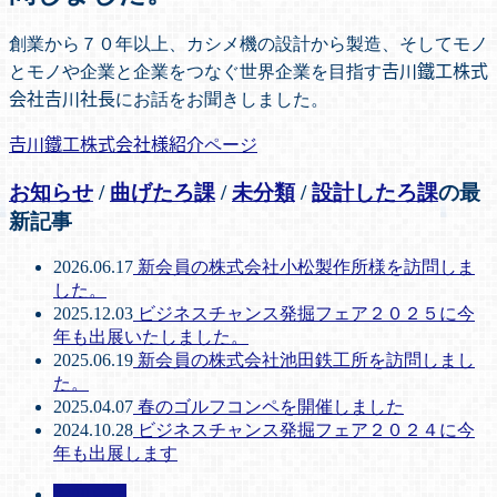
創業から７０年以上、カシメ機の設計から製造、そしてモノ
とモノや企業と企業をつなぐ世界企業を目指す𠮷川鐵工株式
会社𠮷川社長にお話をお聞きしました。
𠮷川鐵工株式会社様紹介ページ
お知らせ
/
曲げたろ課
/
未分類
/
設計したろ課
の最
新記事
2026.06.17
新会員の株式会社小松製作所様を訪問しま
した。
2025.12.03
ビジネスチャンス発掘フェア２０２５に今
年も出展いたしました。
2025.06.19
新会員の株式会社池田鉄工所を訪問しまし
た。
2025.04.07
春のゴルフコンペを開催しました
2024.10.28
ビジネスチャンス発掘フェア２０２４に今
年も出展します
お知らせ