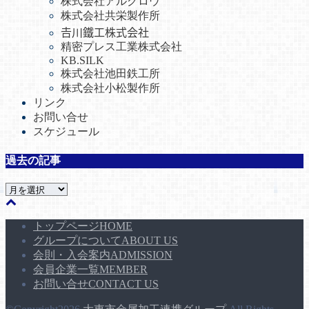
株式会社アルグロウ
株式会社共栄製作所
𠮷川鐵工株式会社
精密プレス工業株式会社
KB.SILK
株式会社池田鉄工所
株式会社小松製作所
リンク
お問い合せ
スケジュール
過去の記事
過
去
の
トップページ
HOME
記
グループについて
ABOUT US
事
会則・入会案内
ADMISSION
会員企業一覧
MEMBER
お問い合せ
CONTACT US