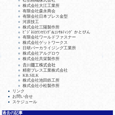
石切精機株式会社
株式会社大江工業所
有限会社森永商会
有限会社日本プレス金型
河原技工
株式会社三陽製作所
ﾋﾞｼﾞﾈｽｶｳﾝｾﾘﾝｸﾞ&ｺﾝｻﾙﾃｨﾝｸﾞ かとびん
有限会社ワールドファスナー
株式会社ゲットワークス
日研パーカライジング工業所
株式会社アルグロウ
株式会社共栄製作所
𠮷川鐵工株式会社
精密プレス工業株式会社
KB.SILK
株式会社池田鉄工所
株式会社小松製作所
リンク
お問い合せ
スケジュール
過去の記事