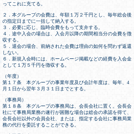
ってこれに充てる。
２．本グループの会費は、年額１万２千円とし、毎年総会後
の指定日までに一括して納入する。
３．必要に応じ、臨時会費をもって支弁する。
４．途中入会の場合は、入会月以降の期間相当分の会費を徴
収する。
５．退会の場合、前納された会費は理由の如何を問わず返還
しない。
６．新規入会時には、ホームページ掲載などの経費を入会金
として１万５千円を徴収する。
（年度）
第１７条 本グループの事業年度及び会計年度は、毎年、4
月１日から翌年３月３１日までとする。
（事務局）
第１８条 本グループの事務局は、会長会社に置く。会長会
社にて事務局業務の遂行が困難な場合は総会の承認を得て、
会長会社以外の会員会社、または、指定する会社に事務局業
務の代行を委託することができる。