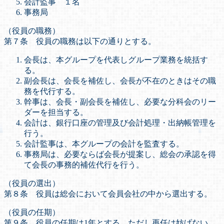
会計監事 １名
事務局
（役員の職務）
第７条 役員の職務は以下の通りとする。
会長は、本グループを代表しグループ業務を統括す
る。
副会長は、会長を補佐し、会長が不在のときはその職
務を代行する。
幹事は、会長・副会長を補佐し、必要な分科会のリー
ダーを担当する。
会計は、銀行口座の管理及び会計処理・出納帳管理を
行う。
会計監事は、本グループの会計を監査する。
事務局は、必要ならば会長が提案し、総会の承認を得
て会長の事務的補佐代行を行う。
（役員の選出）
第８条 役員は総会において会員会社の中から選出する。
（役員の任期）
第９条 役員の任期は1年とする。ただし再任は妨げない。