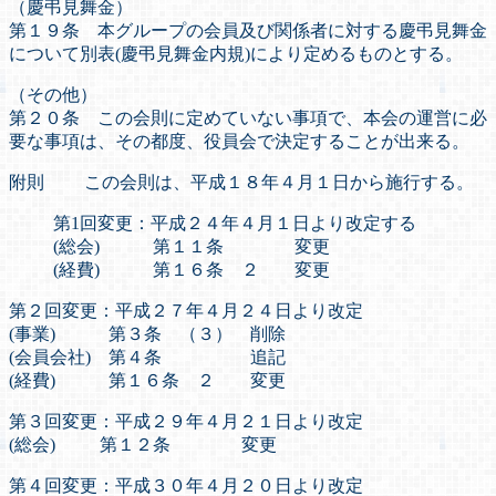
（慶弔見舞金）
第１９条 本グループの会員及び関係者に対する慶弔見舞金
について別表(慶弔見舞金内規)により定めるものとする。
（その他）
第２０条 この会則に定めていない事項で、本会の運営に必
要な事項は、その都度、役員会で決定することが出来る。
附則 この会則は、平成１８年４月１日から施行する。
第1回変更：平成２４年４月１日より改定する
(総会) 第１１条 変更
(経費) 第１６条 ２ 変更
第２回変更：平成２７年４月２４日より改定
(事業) 第３条 （３） 削除
(会員会社) 第４条 追記
(経費) 第１６条 ２ 変更
第３回変更：平成２９年４月２１日より改定
(総会) 第１２条 変更
第４回変更：平成３０年４月２０日より改定