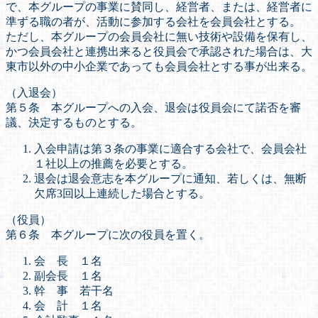
で、本グループの事業に賛同し、経営者、または、経営者に
準ずる職の者が、活動に参加する会社を会員会社とする。
ただし、本グループの会員会社に無い技術や設備を保有し、
かつ会員会社と連携出来ると役員会で承認された場合は、大
東市以外の中小企業であっても会員会社とする事が出来る。
（入退会）
第５条 本グループへの入会、退会は役員会にて諾否を審
議、決定するものとする。
入会申請は第３条の事業に適合する会社で、会員会社
１社以上の推薦を必要とする。
退会は退会意志を本グループに通知、若しくは、無断
欠席3回以上連続した場合とする。
（役員）
第６条 本グループに次の役員を置く。
会 長 １名
副会長 １名
幹 事 若干名
会 計 １名