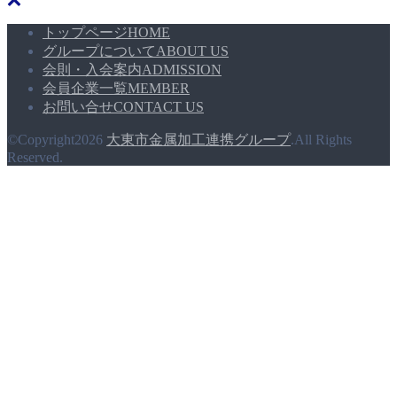
去
の
トップページ
HOME
記
グループについて
ABOUT US
事
会則・入会案内
ADMISSION
会員企業一覧
MEMBER
お問い合せ
CONTACT US
©Copyright2026
大東市金属加工連携グループ
.All Rights
Reserved.