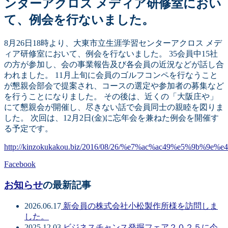
ンターアクロス メディア研修室におい
て、例会を行ないました。
8月26日18時より、大東市立生涯学習センターアクロス メデ
ィア研修室において、例会を行ないました。 35会員中15社
の方が参加し、会の事業報告及び各会員の近況などが話し合
われました。 11月上旬に会員のゴルフコンペを行なうこと
が懇親会部会で提案され、コースの選定や参加者の募集など
を行うことになりました。 その後は、近くの「大阪庄や」
にて懇親会が開催し、尽きない話で会員同士の親睦を図りま
した。 次回は、12月2日(金)に忘年会を兼ねた例会を開催す
る予定です。
http://kinzokukakou.biz/2016/08/26/%e7%ac%ac49%e5%
Facebook
お知らせ
の最新記事
2026.06.17
新会員の株式会社小松製作所様を訪問しま
した。
2025.12.03
ビジネスチャンス発掘フェア２０２５に今