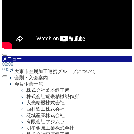
00:00
メニュー
00:00
03:59
大東市金属加工連携グループについて
会則・入会案内
会員企業一覧
株式会社兼松鉄工所
株式会社近畿精機製作所
大光精機株式会社
西村鉄工株式会社
花城産業株式会社
有限会社フジムラ
明星金属工業株式会社