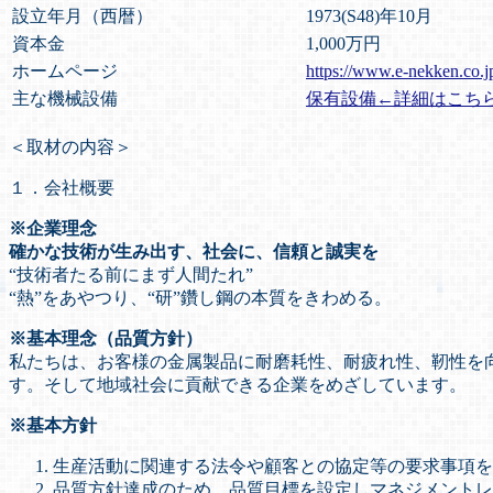
設立年月（西暦）
1973(S48)年10月
資本金
1,000万円
ホームページ
https://www.e-nekken.co.j
主な機械設備
保有設備←詳細はこち
＜取材の内容＞
１．会社概要
※企業理念
確かな技術が生み出す、社会に、信頼と誠実を
“技術者たる前にまず人間たれ”
“熱”をあやつり、“研”鑽し鋼の本質をきわめる。
※基本理念（品質方針）
私たちは、お客様の金属製品に耐磨耗性、耐疲れ性、靭性を
す。そして地域社会に貢献できる企業をめざしています。
※基本方針
生産活動に関連する法令や顧客との協定等の要求事項を
品質方針達成のため、品質目標を設定しマネジメントレ