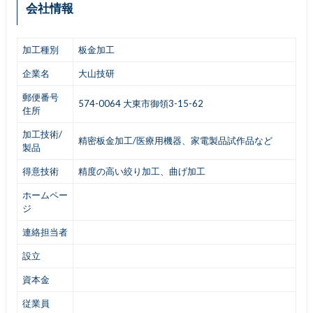
会社情報
加工種別
板金加工
企業名
大山技研
郵便番号
574-0064 大東市御領3-15-62
住所
加工技術/
精密板金加工/医療用機器、家電製品試作品など
製品
得意技術
精度の高い絞り加工、曲げ加工
ホームペー
ジ
連絡担当者
設立
資本金
従業員