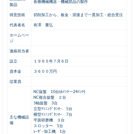
各種機械機器・機械部品の製作
製品
得意技術
切削加工から、板金・溶接まで一貫加工・総合受注
代表者名
有澤 重弘
ホームペー
ジ
連絡担当者
設立
１９６５年７月６日
資本金
３６００万円
従業員
NC旋盤 10台(6ｲﾝﾁ～24ｲﾝﾁ)
NC複合旋盤 ２台
5軸旋盤 3台
立型ﾏｼﾆﾝｸﾞｾﾝﾀｰ 5台
横型ﾏｼﾆﾝｸﾞｾﾝﾀｰ 7台
主な機械設
平面研磨機 ３台
備
スロッター 1台
ﾚｰｻﾞｰ加工機 1台