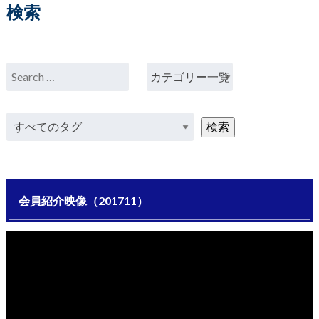
検索
会員紹介映像（201711）
動
画
プ
レ
ー