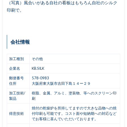
（写真）風合いがある自社の看板はもちろん自社のシルク
印刷で。
会社情報
加工種別
その他
企業名
KB.SILK
郵便番号
578-0983
住所
大阪府東大阪市吉田下島１４ー２９
加工技術/
樹脂、金属、アルミ、塗装物、等へのスクリーン印
製品
刷
焼付の乾燥炉を所持してますので大きな品物への焼
得意技術
付印刷も可能です。コスト面や短納期への対応など
でお客様に喜んでいただいております。